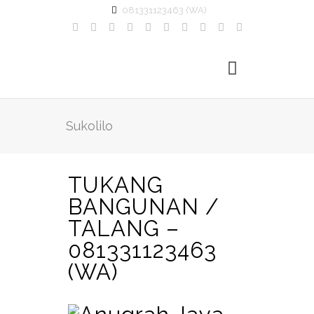
081331123463 (WA)
Sukolilo
TUKANG
BANGUNAN /
TALANG –
081331123463
(WA)