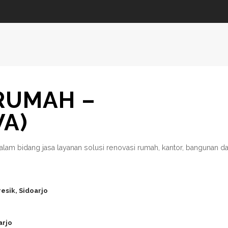
 RUMAH –
WA)
alam bidang jasa layanan solusi renovasi rumah, kantor, bangunan d
esik, Sidoarjo
arjo