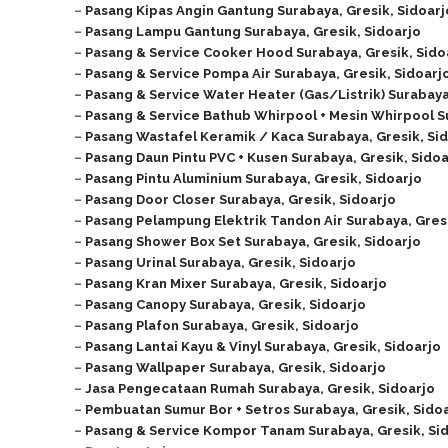
–
Pasang Kipas Angin Gantung Surabaya, Gresik, Sidoarj
–
Pasang Lampu Gantung Surabaya, Gresik, Sidoarjo
–
Pasang & Service Cooker Hood Surabaya, Gresik, Sido
–
Pasang & Service Pompa Air Surabaya, Gresik, Sidoarj
–
Pasang & Service Water Heater (Gas/Listrik) Surabaya
–
Pasang & Service Bathub Whirpool + Mesin Whirpool Su
–
Pasang Wastafel Keramik / Kaca Surabaya, Gresik, Si
–
Pasang Daun Pintu PVC + Kusen Surabaya, Gresik, Sidoa
–
Pasang Pintu Aluminium Surabaya, Gresik, Sidoarjo
–
Pasang Door Closer Surabaya, Gresik, Sidoarjo
–
Pasang Pelampung Elektrik Tandon Air Surabaya, Gresi
–
Pasang Shower Box Set Surabaya, Gresik, Sidoarjo
–
Pasang Urinal Surabaya, Gresik, Sidoarjo
–
Pasang Kran Mixer Surabaya, Gresik, Sidoarjo
–
Pasang Canopy Surabaya, Gresik, Sidoarjo
–
Pasang Plafon Surabaya, Gresik, Sidoarjo
–
Pasang Lantai Kayu & Vinyl Surabaya, Gresik, Sidoarjo
–
Pasang Wallpaper Surabaya, Gresik, Sidoarjo
–
Jasa Pengecataan Rumah
Surabaya, Gresik, Sidoarjo
–
Pembuatan Sumur Bor + Setros
Surabaya, Gresik, Sido
–
Pasang & Service Kompor Tanam
Surabaya, Gresik, Si