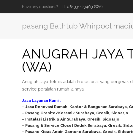
Have any questions?
081331123463 (WA)
pasang Bathtub Whirpool madi
ANUGRAH JAYA T
(WA)
Anugrah Jaya Teknik adalah Profesional yang bergerak d
service peralatan rumah lainnya.
Jasa Layanan Kami :
–
Jasa Renovasi Rumah, Kantor & Bangunan Surabaya, Gr
–
Pasang Granite/Keramik
Surabaya, Gresik, Sidoarjo
–
Instalasi Listrik & Air Surabaya, Gresik, Sidoarjo
–
Pasang & Service Closet Duduk Surabaya, Gresik, Sido
–
Pasang Kipas Angin Gantung Surabaya, Gresik, Sidoarj