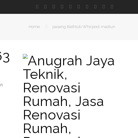
Home
pasang Bathtub Whirpool madiun
63
an