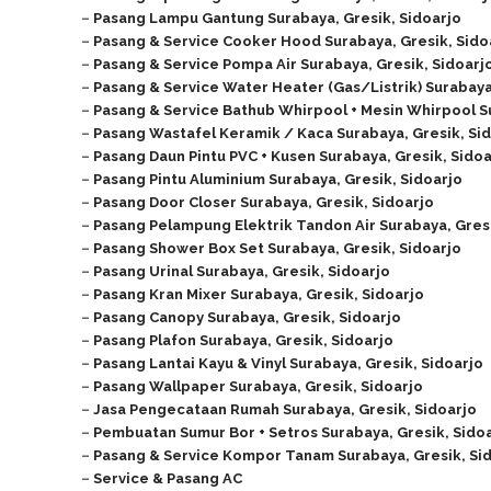
–
Pasang Lampu Gantung Surabaya, Gresik, Sidoarjo
–
Pasang & Service Cooker Hood Surabaya, Gresik, Sido
–
Pasang & Service Pompa Air Surabaya, Gresik, Sidoarj
–
Pasang & Service Water Heater (Gas/Listrik) Surabaya
–
Pasang & Service Bathub Whirpool + Mesin Whirpool Su
–
Pasang Wastafel Keramik / Kaca Surabaya, Gresik, Si
–
Pasang Daun Pintu PVC + Kusen Surabaya, Gresik, Sidoa
–
Pasang Pintu Aluminium Surabaya, Gresik, Sidoarjo
–
Pasang Door Closer Surabaya, Gresik, Sidoarjo
–
Pasang Pelampung Elektrik Tandon Air Surabaya, Gresi
–
Pasang Shower Box Set Surabaya, Gresik, Sidoarjo
–
Pasang Urinal Surabaya, Gresik, Sidoarjo
–
Pasang Kran Mixer Surabaya, Gresik, Sidoarjo
–
Pasang Canopy Surabaya, Gresik, Sidoarjo
–
Pasang Plafon Surabaya, Gresik, Sidoarjo
–
Pasang Lantai Kayu & Vinyl Surabaya, Gresik, Sidoarjo
–
Pasang Wallpaper Surabaya, Gresik, Sidoarjo
–
Jasa Pengecataan Rumah
Surabaya, Gresik, Sidoarjo
–
Pembuatan Sumur Bor + Setros
Surabaya, Gresik, Sido
–
Pasang & Service Kompor Tanam
Surabaya, Gresik, Si
–
Service & Pasang AC