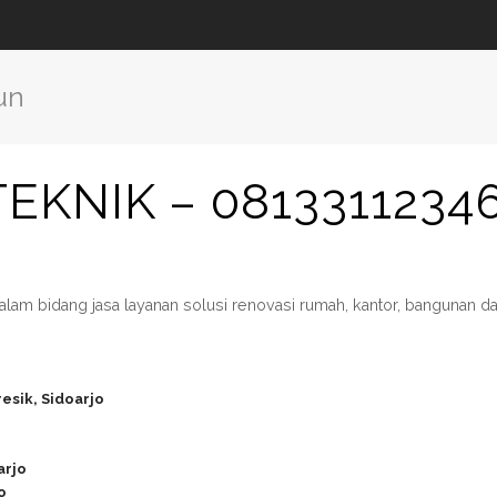
un
EKNIK – 0813311234
alam bidang jasa layanan solusi renovasi rumah, kantor, bangunan d
esik, Sidoarjo
arjo
o