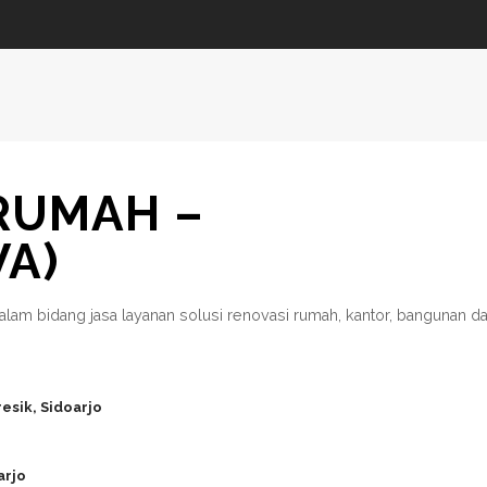
 RUMAH –
WA)
alam bidang jasa layanan solusi renovasi rumah, kantor, bangunan d
esik, Sidoarjo
arjo