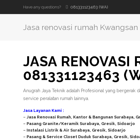
Have any questions?
081331123463 (WA)
Jasa renovasi rumah Kwangsan
JASA RENOVASI
081331123463 (
Anugrah Jaya Teknik adalah Profesional yang bergerak d
service peralatan rumah lainnya.
Jasa Layanan Kami :
–
Jasa Renovasi Rumah, Kantor & Bangunan Surabaya, Gr
–
Pasang Granite/Keramik
Surabaya, Gresik, Sidoarjo
–
Instalasi Listrik & Air Surabaya, Gresik, Sidoarjo
–
Pasang & Service Closet Duduk Surabaya, Gresik, Sido