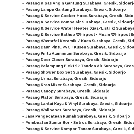
–
Pasang Kipas Angin Gantung Surabaya, Gresik, Sidoarj
–
Pasang Lampu Gantung Surabaya, Gresik, Sidoarjo
–
Pasang & Service Cooker Hood Surabaya, Gresik, Sido
–
Pasang & Service Pompa Air Surabaya, Gresik, Sidoarj
–
Pasang & Service Water Heater (Gas/Listrik) Surabaya
–
Pasang & Service Bathub Whirpool + Mesin Whirpool Su
–
Pasang Wastafel Keramik / Kaca Surabaya, Gresik, Si
–
Pasang Daun Pintu PVC + Kusen Surabaya, Gresik, Sidoa
–
Pasang Pintu Aluminium Surabaya, Gresik, Sidoarjo
–
Pasang Door Closer Surabaya, Gresik, Sidoarjo
–
Pasang Pelampung Elektrik Tandon Air Surabaya, Gresi
–
Pasang Shower Box Set Surabaya, Gresik, Sidoarjo
–
Pasang Urinal Surabaya, Gresik, Sidoarjo
–
Pasang Kran Mixer Surabaya, Gresik, Sidoarjo
–
Pasang Canopy Surabaya, Gresik, Sidoarjo
–
Pasang Plafon Surabaya, Gresik, Sidoarjo
–
Pasang Lantai Kayu & Vinyl Surabaya, Gresik, Sidoarjo
–
Pasang Wallpaper Surabaya, Gresik, Sidoarjo
–
Jasa Pengecataan Rumah
Surabaya, Gresik, Sidoarjo
–
Pembuatan Sumur Bor + Setros
Surabaya, Gresik, Sido
–
Pasang & Service Kompor Tanam
Surabaya, Gresik, Si