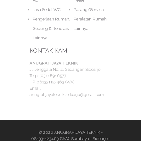
AC
Heater
Jasa Sedot WC
Pasang/Service
Pengerjaan Rumah,
Peralatan Rumah
Gedung & Renovasi
Lainnya
Lainnya
KONTAK KAMI
ANUGRAH JAYA TEKNIK
Jl. Jenggala No. 11 Gedangan Sidoarjo
Telp. (031) 8916577
HP. 081331123463 (WA)
Email :
anugrahjayateknik.sidoarjo@gmail.com
© 2026 ANUGRAH JAYA TEKNIK -
081331123463 (WA). Surabaya - Sidoarjo -